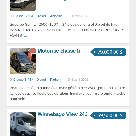
Classe B / B+ - Diesel
Aklague
18 mai 2026
Superbe Sprinter 2500 (170″) – 24 pieds de long et 9 pied de haut.
BAS KILOMÉTRAGE 192 000km – MOTEUR DIESEL 3.0L 🔑 POINTS
FORTS
[…]
Motorisé classe b
79,000.00 $
Classe B / B+ - Diesel
Richer.m
6 avril 2021
Beau motorisé,en bonne état, avec génératrice 2500 ,panneau solaire
,toilette douche. Poêle deux brûleur ,frigidaire ,four micro onde.attache
pour vélo.
Winnebago View 24J
59,500.00 $