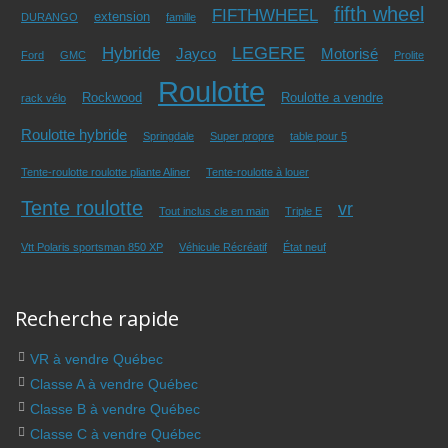
fifth wheel
FIFTHWHEEL
extension
DURANGO
famille
LEGERE
Hybride
Jayco
Motorisé
Ford
GMC
Prolite
Roulotte
Rockwood
Roulotte a vendre
rack vélo
Roulotte hybride
Springdale
Super propre
table pour 5
Tente-roulotte roulotte pliante Aliner
Tente-roulotte à louer
Tente roulotte
vr
Tout inclus cle en main
Triple E
Vtt Polaris sportsman 850 XP
Véhicule Récréatif
État neuf
Recherche rapide
VR à vendre Québec
Classe A à vendre Québec
Classe B à vendre Québec
Classe C à vendre Québec