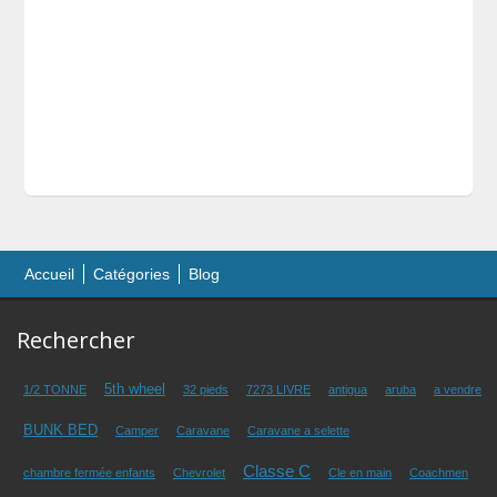
Accueil
Catégories
Blog
Rechercher
5th wheel
1/2 TONNE
32 pieds
7273 LIVRE
antigua
aruba
a vendre
BUNK BED
Camper
Caravane
Caravane a selette
Classe C
chambre fermée enfants
Chevrolet
Cle en main
Coachmen