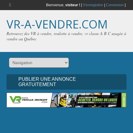
Bienvenue,
visiteur !
[
S'enregistrer
|
Connexion
]
VR-A-VENDRE.COM
Retrouvez des VR à vendre, roulotte à vendre, vr classe A B C usagée à
vendre au Québec
PUBLIER UNE ANNONCE
GRATUITEMENT