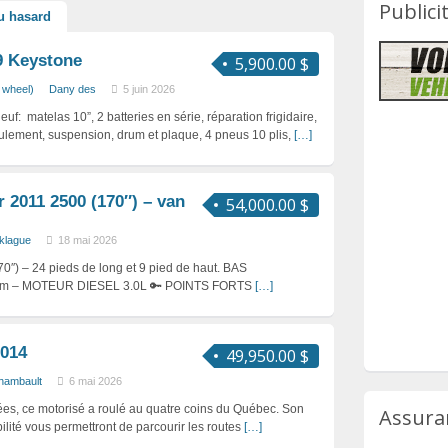
Publici
u hasard
9 Keystone
5,900.00 $
h wheel)
Dany des
5 juin 2026
uf: matelas 10”, 2 batteries en série, réparation frigidaire,
 roulement, suspension, drum et plaque, 4 pneus 10 plis,
[…]
 2011 2500 (170″) – van
54,000.00 $
klague
18 mai 2026
0″) – 24 pieds de long et 9 pied de haut. BAS
m – MOTEUR DIESEL 3.0L 🔑 POINTS FORTS
[…]
2014
49,950.00 $
hambault
6 mai 2026
es, ce motorisé a roulé au quatre coins du Québec. Son
Assura
ilité vous permettront de parcourir les routes
[…]