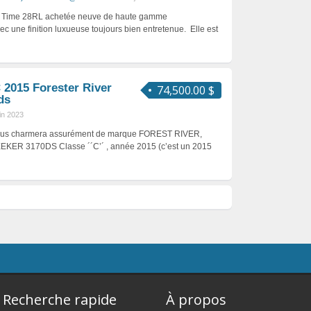
e Time 28RL achetée neuve de haute gamme
 une finition luxueuse toujours bien entretenue. Elle est
 2015 Forester River
74,500.00 $
ds
uin 2023
vous charmera assurément de marque FOREST RIVER,
KER 3170DS Classe ´´C’´ , année 2015 (c’est un 2015
Recherche rapide
À propos