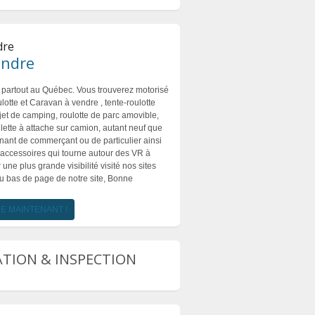
dre
endre
partout au Québec. Vous trouverez motorisé
lotte et Caravan à vendre , tente-roulotte
jet de camping, roulotte de parc amovible,
llette à attache sur camion, autant neuf que
ant de commerçant ou de particulier ainsi
 accessoires qui tourne autour des VR à
une plus grande visibilité visité nos sites
au bas de page de notre site, Bonne
RE MAINTENANT !
TION & INSPECTION