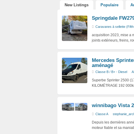
New Listings
Populaire
A
Springdale FW27
Caravanes à sellette (Fift
acquisition 2023, mise a ne
joints extérieurs, freins,
Mercedes Sprinter
aménagé
Classe B / B+ - Diesel
A
Superbe Sprinter 2500 (17
KILOMÉTRAGE 192 000k
winnibago Vista 
Classe A
stephanie_arc
Depuis les dernières anné
moteur fiable et sa maniab