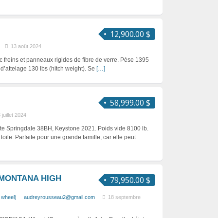
12,900.00 $
13 août 2024
c freins et panneaux rigides de fibre de verre. Pèse 1395
 d’attelage 130 lbs (hitch weight). Se
[…]
58,999.00 $
 juillet 2024
tte Springdale 38BH, Keystone 2021. Poids vide 8100 lb.
toile. Parfaite pour une grande famille, car elle peut
 MONTANA HIGH
79,950.00 $
h wheel)
audreyrousseau2@gmail.com
18 septembre