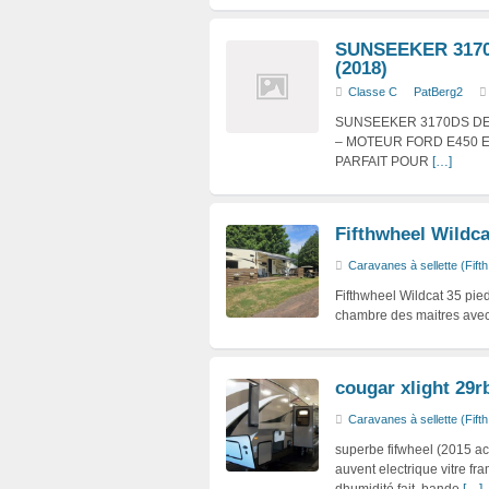
SUNSEEKER 317
(2018)
Classe C
PatBerg2
SUNSEEKER 3170DS DE 
– MOTEUR FORD E450 
PARFAIT POUR
[…]
Fifthwheel Wildca
Caravanes à sellette (Fift
Fifthwheel Wildcat 35 pie
chambre des maitres avec 
cougar xlight 29r
Caravanes à sellette (Fift
superbe fifwheel (2015 ac
auvent electrique vitre fra