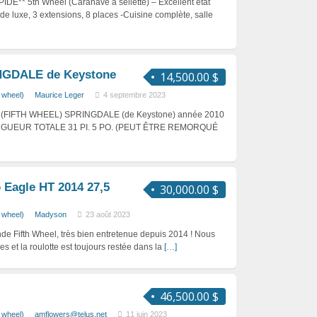
** 5th Wheel (Caranave à sellette) – Excellent état
e luxe, 3 extensions, 8 places -Cuisine complète, salle
INGDALE de Keystone
14,500.00 $
h wheel)
Maurice Leger
4 septembre 2023
FIFTH WHEEL) SPRINGDALE (de Keystone) année 2010
LONGUEUR TOTALE 31 PI. 5 PO. (PEUT ÊTRE REMORQUÉ
 Eagle HT 2014 27,5
30,000.00 $
h wheel)
Madyson
23 août 2023
e Fifth Wheel, très bien entretenue depuis 2014 ! Nous
s et la roulotte est toujours restée dans la
[…]
46,500.00 $
h wheel)
amflowers@telus.net
11 juin 2023