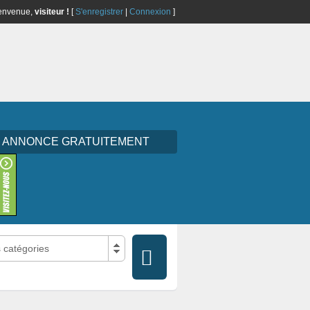
envenue,
visiteur !
[
S'enregistrer
|
Connexion
]
E ANNONCE GRATUITEMENT
s catégories