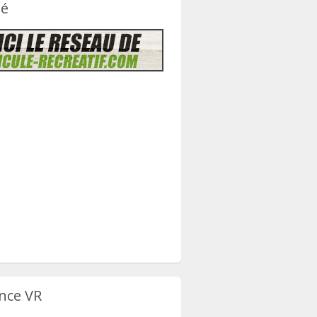
té
nce VR