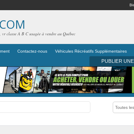
Bi
.COM
e, vr classe A B C usagée à vendre au Québec
iement
Contactez-nous
Véhicules Récréatifs Supplémentaires
PUBLIER UN
Toutes le