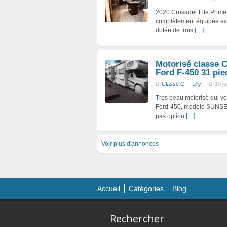
2020 Crusader Lite Prim
complètement équipée avec
dotée de trois
[…]
Motorisé classe C
Ford F-450 31 pie
Classe C
Lilly
10 j
Très beau motorisé qui 
Ford-450, modèle SUNSEE
pas option
[…]
Voir plus d'annonces
Accueil
Catégories
Blog
Rechercher