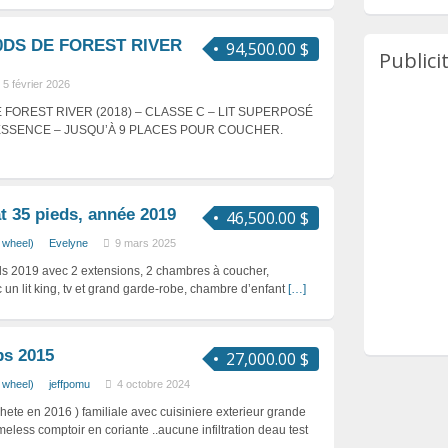
0DS DE FOREST RIVER
94,500.00 $
Publici
5 février 2026
FOREST RIVER (2018) – CLASSE C – LIT SUPERPOSÉ
ESSENCE – JUSQU’À 9 PLACES POUR COUCHER.
t 35 pieds, année 2019
46,500.00 $
h wheel)
Evelyne
9 mars 2025
ds 2019 avec 2 extensions, 2 chambres à coucher,
un lit king, tv et grand garde-robe, chambre d’enfant
[…]
bs 2015
27,000.00 $
h wheel)
jeffpomu
4 octobre 2024
hete en 2016 ) familiale avec cuisiniere exterieur grande
meless comptoir en coriante ..aucune infiltration deau test