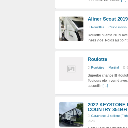
dhumidité fait..bande
[…]
Aliner Scout 2019
Roulottes
Celine martin
Roulotte pliante 2019 ave
livres vide. Poids au point
Roulotte
Roulottes
Martind
8
Superbe chance !!! Roulo
Toujours été hiverné avec 
accueillir
[…]
2022 KEYSTONE
COUNTRY 351BH
Caravanes à sellette (Fift
2023