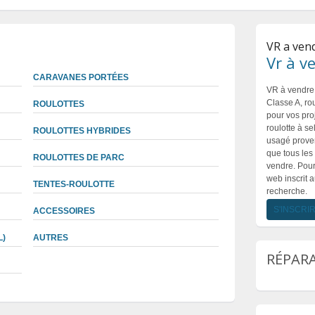
VR a ven
Vr à v
CARAVANES PORTÉES
VR à vendre 
Classe A, rou
ROULOTTES
pour vos pro
roulotte à se
ROULOTTES HYBRIDES
usagé proven
que tous les
ROULOTTES DE PARC
vendre. Pour 
web inscrit 
TENTES-ROULOTTE
recherche.
S'INSCRI
ACCESSOIRES
L)
AUTRES
RÉPARA