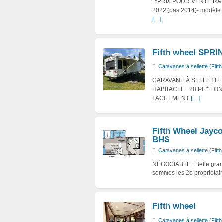
**PRIX POUR VENTE RAPIDE
2022 (pas 2014)- modèle d
[…]
Fifth wheel SPR
Caravanes à sellette (Fift
CARAVANE À SELLETTE (
HABITACLE : 28 PI. * 
FACILEMENT
[…]
Fifth Wheel Jayco
BHS
Caravanes à sellette (Fift
NÉGOCIABLE ; Belle grand
sommes les 2e propriétaire
Fifth wheel
Caravanes à sellette (Fift