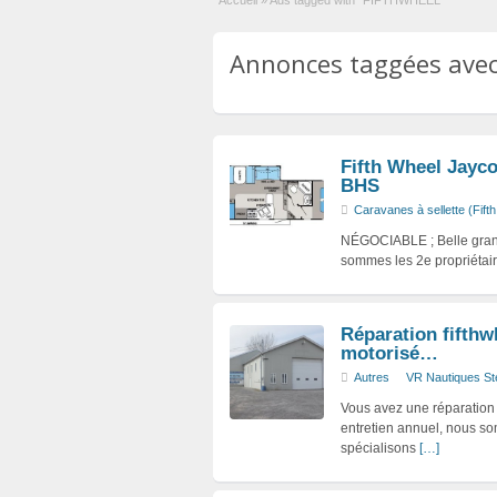
Accueil
»
Ads tagged with "FIFTHWHEEL"
Annonces taggées avec
Fifth Wheel Jayco
BHS
Caravanes à sellette (Fift
NÉGOCIABLE ; Belle grand
sommes les 2e propriétaire
Réparation fifthwh
motorisé…
Autres
VR Nautiques St
Vous avez une réparation à
entretien annuel, nous s
spécialisons
[…]