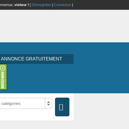
envenue,
visiteur !
[
S'enregistrer
|
Connexion
]
E ANNONCE GRATUITEMENT
s catégories