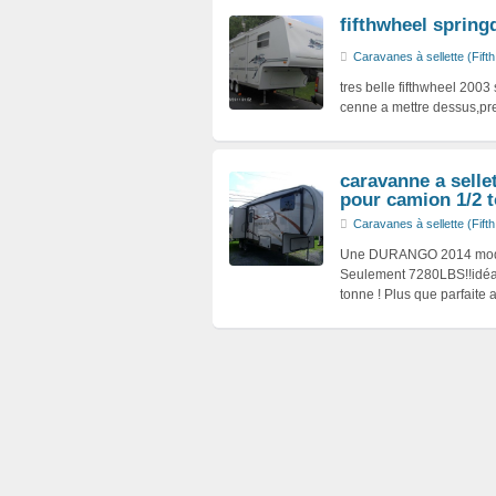
fifthwheel springd
Caravanes à sellette (Fift
tres belle fifthwheel 200
cenne a mettre dessus,pr
caravanne a selle
pour camion 1/2 
Caravanes à sellette (Fift
Une DURANGO 2014 mod
Seulement 7280LBS!!idéal
tonne ! Plus que parfaite