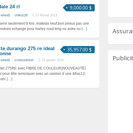
ale 24 rl
9,000.00 $
h wheel)
chikoz28
27 février 2014
3 servi seulement 9 fois ,matelas neuf,bon pneus pas une
endrais echange pour harley road king ou autre ou
[…]
Assura
tte durango 275 re ideal
35,957.00 $
tonne
Publici
h wheel)
vrstevedriver
21 janvier 2014
el 275RE avec FIBRE DE COULEUR(NOUVEAUTÉ)
 pour être remorquer avec un camion d`une &frac12;
 avec
[…]