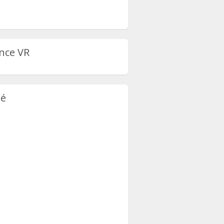
nce VR
té