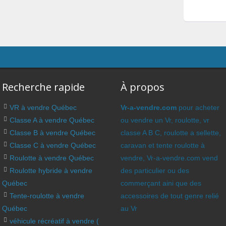
Recherche rapide
À propos
VR à vendre Québec
Vr-a-vendre.com
pour acheter
Classe A à vendre Québec
ou vendre un Vr, roulotte, vr
Classe B à vendre Québec
classe A B C, roulotte a sellette,
Classe C à vendre Québec
caravan et tente roulotte à
Roulotte à vendre Québec
vendre, Vr-a-vendre.com vend
Roulotte hybride à vendre
des particulier ou des
Québec
commerçant aini que des
Tente-roulotte à vendre
accessoires de tout genre relié
Québec
au Vr
véhicule récréatif à vendre (