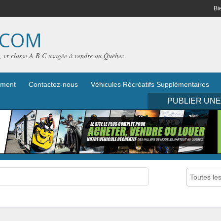
Bi
.COM
e, vr classe A B C usagée à vendre au Québec
iement
Contactez-nous
Véhicules Récréatifs Supplémentaires
PUBLIER UN
Toutes le