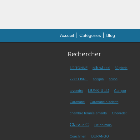
Accueil
Catégories
Blog
Rechercher
5th wheel
1/2 TONNE
32 pieds
7273 LIVRE
antigua
aruba
BUNK BED
a vendre
Camper
Caravane
Caravane a selette
chambre fermée enfants
Chevrolet
Classe C
Cle en main
Coachmen
DURANGO