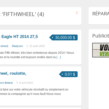
 'FIFTHWHEEL' (4)
RÉPARA
Publici
 Eagle HT 2014 27,5
30,000.00 $
h wheel)
Madyson
23 août 2023
e Fifth Wheel, très bien entretenue depuis 2014 ! Nous
s et la roulotte est toujours restée dans la
[…]
eel, roulotte,
0.01 $
eve Beland
8 avril 2016
 faire sur votre véhicule récréatif ou simplement un
ommes la compagnie qu’il vous faut! Nous nous