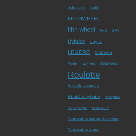
extension
famille
FIFTHWHEEL
fifth wheel
Ford
GMC
Hybride
Jayco
LEGERE
Motorisé
Rockwood
Prolite
rack vélo
Roulotte
Roulotte a vendre
Roulotte hybride
Springdale
Super propre
table pour 5
Tente-roulotte roulotte pliante Aliner
Tente-roulotte à louer