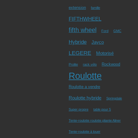
extension
famille
FIFTHWHEEL
fifth wheel
Ford
GMC
Hybride
Jayco
LEGERE
Motorisé
Rockwood
Prolite
rack vélo
Roulotte
Roulotte a vendre
Roulotte hybride
Springdale
Super propre
table pour 5
Tente-roulotte roulotte pliante Aliner
Tente-roulotte à louer