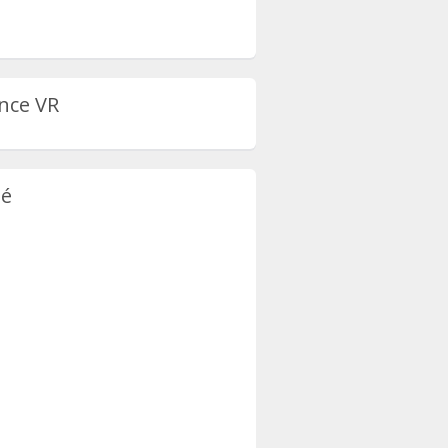
nce VR
té