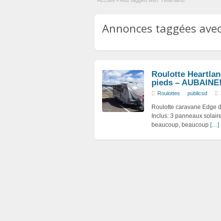
Accueil
»
Ads tagged with "Heartland"
Annonces taggées avec 
Roulotte Heartla
pieds – AUBAINE
Roulottes
publicsd
Roulotte caravane Edge de
Inclus: 3 panneaux solaire
beaucoup, beaucoup
[…]