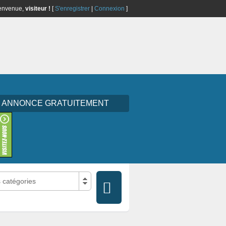
envenue,
visiteur !
[
S'enregistrer
|
Connexion
]
E ANNONCE GRATUITEMENT
s catégories