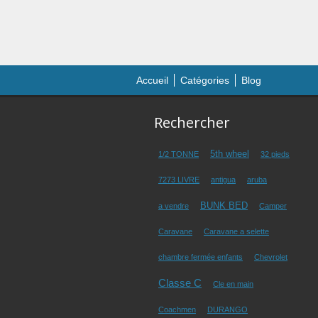
Accueil
Catégories
Blog
Rechercher
5th wheel
1/2 TONNE
32 pieds
7273 LIVRE
antigua
aruba
BUNK BED
a vendre
Camper
Caravane
Caravane a selette
chambre fermée enfants
Chevrolet
Classe C
Cle en main
Coachmen
DURANGO