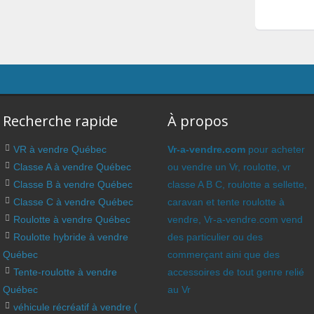
Recherche rapide
À propos
VR à vendre Québec
Vr-a-vendre.com
pour acheter
Classe A à vendre Québec
ou vendre un Vr, roulotte, vr
Classe B à vendre Québec
classe A B C, roulotte a sellette,
Classe C à vendre Québec
caravan et tente roulotte à
Roulotte à vendre Québec
vendre, Vr-a-vendre.com vend
Roulotte hybride à vendre
des particulier ou des
Québec
commerçant aini que des
Tente-roulotte à vendre
accessoires de tout genre relié
Québec
au Vr
véhicule récréatif à vendre (