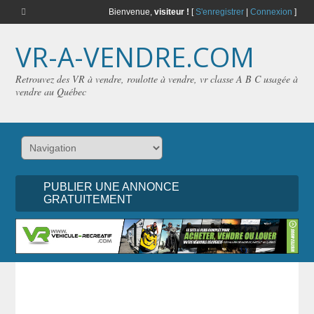
Bienvenue,
visiteur !
[
S'enregistrer
|
Connexion
]
VR-A-VENDRE.COM
Retrouvez des VR à vendre, roulotte à vendre, vr classe A B C usagée à
vendre au Québec
PUBLIER UNE ANNONCE
GRATUITEMENT