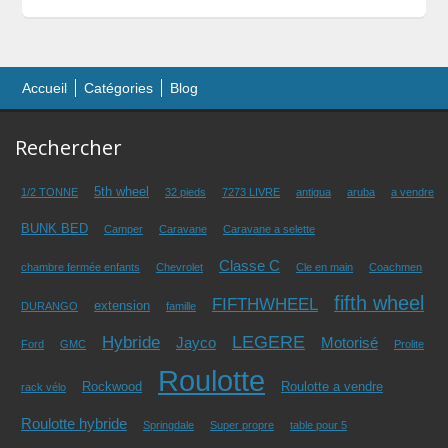
Accueil
Catégories
Blog
Rechercher
5th wheel
1/2 TONNE
32 pieds
7273 LIVRE
antigua
aruba
a vendre
BUNK BED
Camper
Caravane
Caravane a selette
Classe C
chambre fermée enfants
Chevrolet
Cle en main
Coachmen
fifth wheel
FIFTHWHEEL
extension
DURANGO
famille
LEGERE
Hybride
Jayco
Motorisé
Ford
GMC
Prolite
Roulotte
Rockwood
Roulotte a vendre
rack vélo
Roulotte hybride
Springdale
Super propre
table pour 5