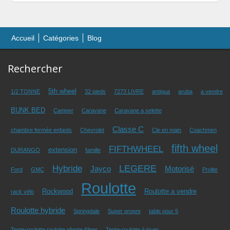
Accueil
Catégories
Blog
Rechercher
5th wheel
1/2 TONNE
32 pieds
7273 LIVRE
antigua
aruba
a vendre
BUNK BED
Camper
Caravane
Caravane a selette
Classe C
chambre fermée enfants
Chevrolet
Cle en main
Coachmen
fifth wheel
FIFTHWHEEL
extension
DURANGO
famille
LEGERE
Hybride
Jayco
Motorisé
Ford
GMC
Prolite
Roulotte
Rockwood
Roulotte a vendre
rack vélo
Roulotte hybride
Springdale
Super propre
table pour 5
Tente-roulotte roulotte pliante Aliner
Tente-roulotte à louer