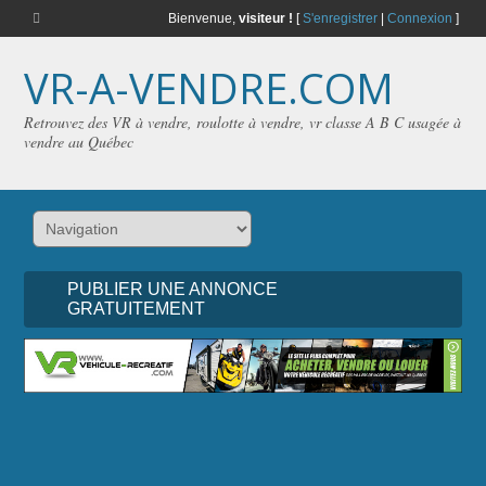
Bienvenue,
visiteur !
[
S'enregistrer
|
Connexion
]
VR-A-VENDRE.COM
Retrouvez des VR à vendre, roulotte à vendre, vr classe A B C usagée à
vendre au Québec
PUBLIER UNE ANNONCE
GRATUITEMENT