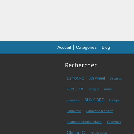
Accueil
Catégories
Blog
Rechercher
5th wheel
1/2 TONNE
32 pieds
7273 LIVRE
antigua
aruba
BUNK BED
a vendre
Camper
Caravane
Caravane a selette
chambre fermée enfants
Chevrolet
Classe C
Cle en main