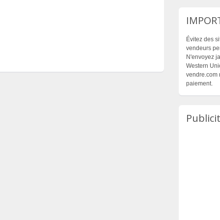
IMPOR
Évitez des s
vendeurs per
N'envoyez ja
Western Unio
vendre.com n
paiement.
Publici