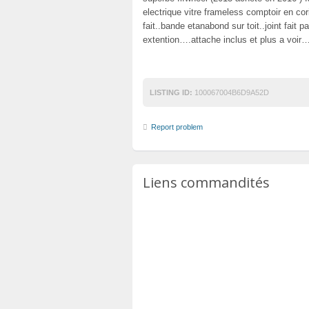
electrique vitre frameless comptoir en cor
fait..bande etanabond sur toit..joint fait p
extention….attache inclus et plus a voi
LISTING ID:
100067004B6D9A52D
Report problem
Liens commandités