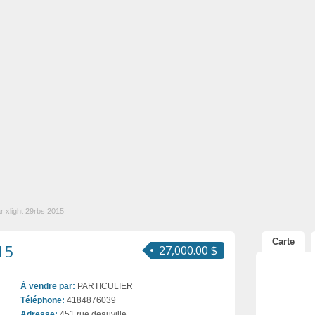
r xlight 29rbs 2015
Carte
15
27,000.00 $
À vendre par:
PARTICULIER
Téléphone:
4184876039
Adresse:
451 rue deauville