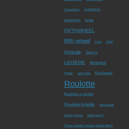
Coachmen
DURANGO
extension
famille
FIFTHWHEEL
fifth wheel
Ford
GMC
Hybride
Jayco
LEGERE
Motorisé
Rockwood
Prolite
rack vélo
Roulotte
Roulotte a vendre
Roulotte hybride
Springdale
Super propre
table pour 5
Tente-roulotte roulotte pliante Aliner