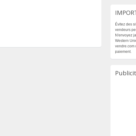
IMPOR
Évitez des s
vendeurs per
N'envoyez ja
Western Unio
vendre.com n
paiement.
Publici