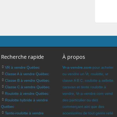
Recherche rapide
À propos
VR à vendre Québec
Vr-a-vendre.com
pour acheter
Classe A à vendre Québec
ou vendre un Vr, roulotte, vr
Classe B à vendre Québec
classe A B C, roulotte a sellette,
Classe C à vendre Québec
caravan et tente roulotte à
Roulotte à vendre Québec
vendre, Vr-a-vendre.com vend
Roulotte hybride à vendre
des particulier ou des
Québec
commerçant aini que des
Tente-roulotte à vendre
accessoires de tout genre relié