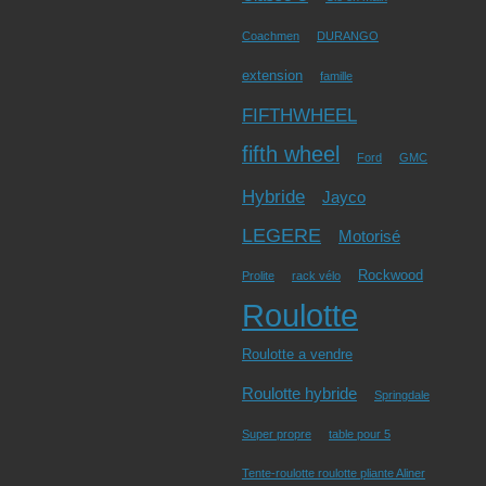
Coachmen
DURANGO
extension
famille
FIFTHWHEEL
fifth wheel
Ford
GMC
Hybride
Jayco
LEGERE
Motorisé
Rockwood
Prolite
rack vélo
Roulotte
Roulotte a vendre
Roulotte hybride
Springdale
Super propre
table pour 5
Tente-roulotte roulotte pliante Aliner