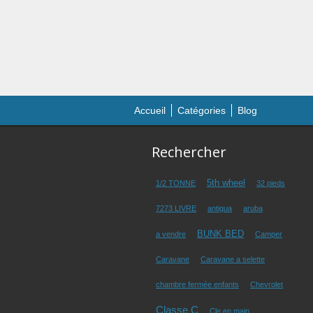
Accueil
Catégories
Blog
Rechercher
5th wheel
1/2 TONNE
32 pieds
7273 LIVRE
antigua
aruba
BUNK BED
a vendre
Camper
Caravane
Caravane a selette
chambre fermée enfants
Chevrolet
Classe C
Cle en main