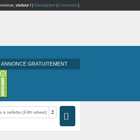
envenue,
visiteur !
[
S'enregistrer
|
Connexion
]
E ANNONCE GRATUITEMENT
à sellette (Fifth wheel)