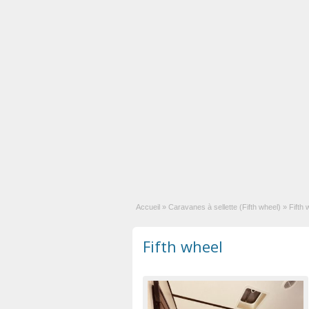
Accueil
»
Caravanes à sellette (Fifth wheel)
»
Fifth 
Fifth wheel