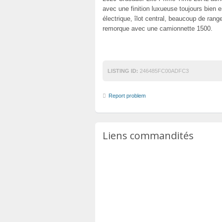
avec une finition luxueuse toujours bien 
électrique, îlot central, beaucoup de ran
remorque avec une camionnette 1500.
LISTING ID:
246485FC00ADFC3
Report problem
Liens commandités