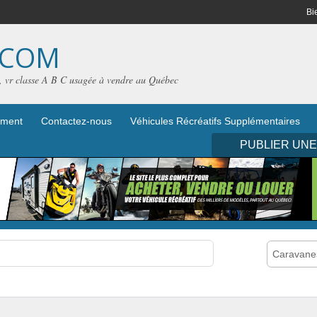
Bi
.COM
e, vr classe A B C usagée à vendre au Québec
iement
Contactez-nous
Véhicules Récréatifs Supplémentaires
PUBLIER UN
Caravanes 