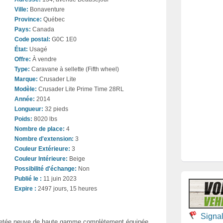
Ville:
Bonaventure
Province:
Québec
Pays:
Canada
Code postal:
G0C 1E0
État:
Usagé
Offre:
À vendre
Type:
Caravane à sellette (Fifth wheel)
Marque:
Crusader Lite
Modèle:
Crusader Lite Prime Time 28RL
Année:
2014
Longueur:
32 pieds
Poids:
8020 lbs
Nombre de place:
4
Nombre d'extension:
3
Couleur Extérieure:
3
Couleur Intérieure:
Beige
Possibilité d'échange:
Non
Publié le :
11 juin 2023
Expire :
2497 jours, 15 heures
Signa
hetée neuve de haute gamme complètement équipée