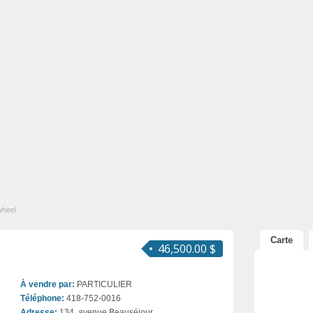
wheel
Carte
46,500.00 $
À vendre par:
PARTICULIER
Téléphone:
418-752-0016
Adresse:
134, avenue Beauséjour