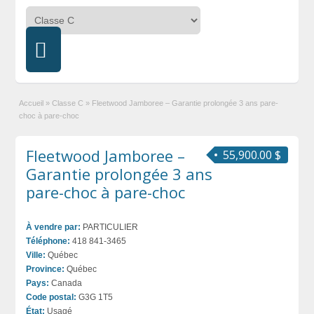
Accueil
»
Classe C
»
Fleetwood Jamboree – Garantie prolongée 3 ans pare-
choc à pare-choc
Fleetwood Jamboree –
55,900.00 $
Garantie prolongée 3 ans
pare-choc à pare-choc
À vendre par:
PARTICULIER
Téléphone:
418 841-3465
Ville:
Québec
Province:
Québec
Pays:
Canada
Code postal:
G3G 1T5
État:
Usagé