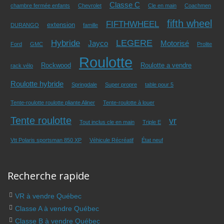
Classe C
chambre fermée enfants
Chevrolet
Cle en main
Coachmen
fifth wheel
FIFTHWHEEL
extension
DURANGO
famille
LEGERE
Hybride
Jayco
Motorisé
Ford
GMC
Prolite
Roulotte
Rockwood
Roulotte a vendre
rack vélo
Roulotte hybride
Springdale
Super propre
table pour 5
Tente-roulotte roulotte pliante Aliner
Tente-roulotte à louer
Tente roulotte
vr
Tout inclus cle en main
Triple E
Vtt Polaris sportsman 850 XP
Véhicule Récréatif
État neuf
Recherche rapide
VR à vendre Québec
Classe A à vendre Québec
Classe B à vendre Québec