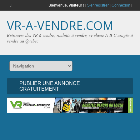
Bienvenue,
visiteur !
[
S'enregistrer
|
Connexion
]
VR-A-VENDRE.COM
Retrouvez des VR à vendre, roulotte à vendre, vr classe A B C usagée à
vendre au Québec
PUBLIER UNE ANNONCE
GRATUITEMENT