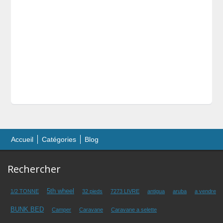
Accueil
Catégories
Blog
Rechercher
5th wheel
1/2 TONNE
32 pieds
7273 LIVRE
antigua
aruba
a vendre
BUNK BED
Camper
Caravane
Caravane a selette