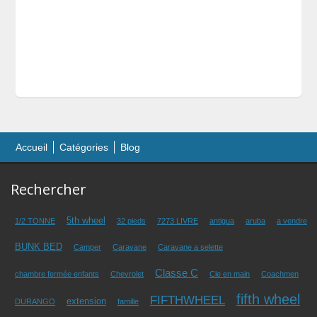
Accueil
Catégories
Blog
Rechercher
5th wheel
1/2 TONNE
32 pieds
7273 LIVRE
antigua
aruba
a vendre
BUNK BED
Camper
Caravane
Caravane a selette
Classe C
chambre fermée enfants
Chevrolet
Cle en main
Coachmen
fifth wheel
FIFTHWHEEL
extension
DURANGO
famille