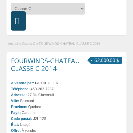
Accueil
»
Classe C
»
FOURWINDS-CHATEAU CLASSE C 2014
FOURWINDS-CHATEAU
62,000.00 $
CLASSE C 2014
À vendre par:
PARTICULIER
Téléphone:
450-263-7287
Adresse:
27 Du Chevreuil
Ville:
Bromont
Province:
Québec
Pays:
Canada
Code postal:
J2L 1Z5
État:
Usagé
Offre:
À vendre