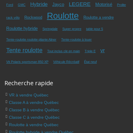
LEGERE
Hybride
Jayco
Motorisé
Ford
GMC
Prolite
Roulotte
Rockwood
Roulotte a vendre
rack vélo
Roulotte hybride
Springdale
Super propre
table pour 5
Tente-roulotte roulotte pliante Aliner
Tente-roulotte à louer
Tente roulotte
vr
Tout inclus cle en main
Triple E
Vtt Polaris sportsman 850 XP
Véhicule Récréatif
État neuf
Recherche rapide
VR à vendre Québec
Classe A à vendre Québec
Classe B à vendre Québec
Classe C à vendre Québec
Roulotte à vendre Québec
Roulotte hybride à vendre Québec