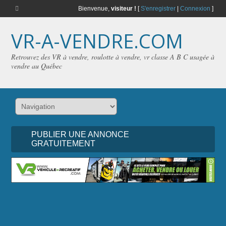
Bienvenue,
visiteur !
[
S'enregistrer
|
Connexion
]
VR-A-VENDRE.COM
Retrouvez des VR à vendre, roulotte à vendre, vr classe A B C usagée à
vendre au Québec
PUBLIER UNE ANNONCE
GRATUITEMENT