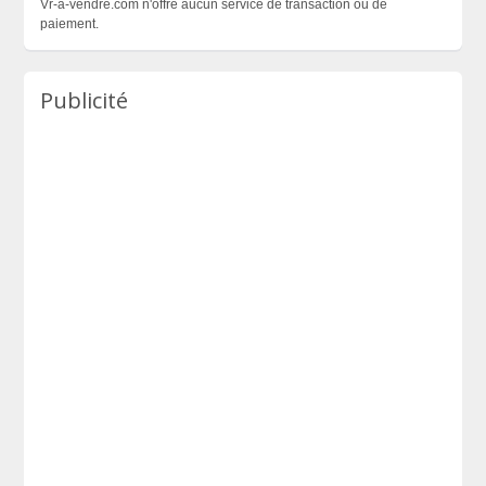
Vr-a-vendre.com n'offre aucun service de transaction ou de
paiement.
Publicité