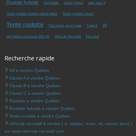
Roulotte hybride
Springdale
Super propre
table pour 5
Tente-roulotte roulotte pliante Aliner
Tente-roulotte à louer
Tente roulotte
vr
Tout inclus cle en main
Triple E
Vtt Polaris sportsman 850 XP
Véhicule Récréatif
État neuf
Recherche rapide
VR à vendre Québec
Classe A à vendre Québec
Classe B à vendre Québec
Classe C à vendre Québec
Roulotte à vendre Québec
Roulotte hybride à vendre Québec
Tente-roulotte à vendre Québec
véhicule récréatif à vendre ( vr, bateau, moto, vtt, camion lourd )
sur www.vehicule-recreatif.com