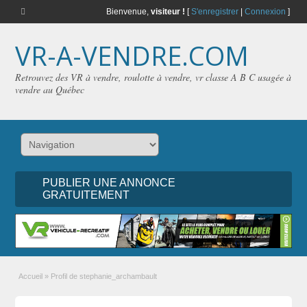
Bienvenue,
visiteur !
[
S'enregistrer
|
Connexion
]
VR-A-VENDRE.COM
Retrouvez des VR à vendre, roulotte à vendre, vr classe A B C usagée à
vendre au Québec
PUBLIER UNE ANNONCE
GRATUITEMENT
Accueil
»
Profil de stephanie_archambault