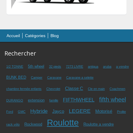
Accueil
Catégories
Blog
Rechercher
5th wheel
1/2 TONNE
32 pieds
7273 LIVRE
antigua
aruba
a vendre
BUNK BED
Camper
Caravane
Caravane a selette
Classe C
chambre fermée enfants
Chevrolet
Cle en main
Coachmen
fifth wheel
FIFTHWHEEL
extension
DURANGO
famille
LEGERE
Hybride
Jayco
Motorisé
Ford
GMC
Prolite
Roulotte
Rockwood
Roulotte a vendre
rack vélo